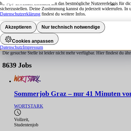
hokify verwendet Cookies, um das bestmögliche Nutzererlebnis für di
Ort
sicherzustellen. Deine Zustimmung kannst du jederzeit widerrufen. In 
Umkreis
Datenschutzerklärung
findest du weitere Infos.
Jobs finden
Akzeptieren
Nur technisch notwendige
Job nicht gefunden!
Cookies anpassen
Datenschutz
Impressum
Die gesuchte Stelle ist leider nicht mehr verfügbar. Hier findest du ä
8639
Jobs
Sommerjob Graz – nur 41 Minuten von 
WORTSTARK
Vollzeit
,
Studentenjob
,...