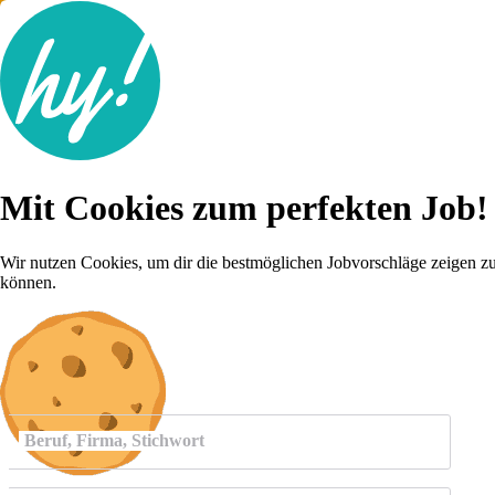
Jobsuche
Mit Cookies zum perfekten Job!
Lebenslauf
Für dich
Brutto-Netto Rechner
Wir nutzen Cookies, um dir die bestmöglichen Jobvorschläge zeigen z
Karriere-Tipps
können.
Inserat schalten
Anmelden
Beruf, Firma, Stichwort