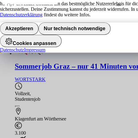
hokify verwendet Cookies, um das bestmögliche Nutzererlebnis für di
Ort
sicherzustellen. Deine Zustimmung kannst du jederzeit widerrufen. In 
Umkreis
Datenschutzerklärung
findest du weitere Infos.
Jobs finden
Akzeptieren
Nur technisch notwendige
8648
Jobs
Cookies anpassen
Datenschutz
Impressum
Sommerjob Graz – nur 41 Minuten von 
WORTSTARK
Vollzeit
,
Studentenjob
,...
Klagenfurt am Wörthersee
3.100