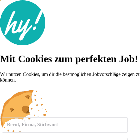
Jobsuche
Mit Cookies zum perfekten Job!
Lebenslauf
Für dich
Brutto-Netto Rechner
Wir nutzen Cookies, um dir die bestmöglichen Jobvorschläge zeigen z
Karriere-Tipps
können.
Inserat schalten
Anmelden
Beruf, Firma, Stichwort