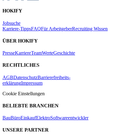
HOKIFY
Jobsuche
Karriere-Tipps
FAQ
Für Arbeitgeber
Recruiting Wissen
ÜBER HOKIFY
Presse
Karriere
Team
Werte
Geschichte
RECHTLICHES
AGB
Datenschutz
Barrierefreiheits-
erklärung
Impressum
Cookie Einstellungen
BELIEBTE BRANCHEN
Bau
Büro
Einkauf
Elektro
Softwareentwickler
UNSERE PARTNER