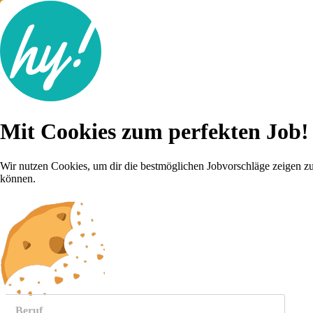
Jobsuche
Mit Cookies zum perfekten Job!
Lebenslauf
Für dich
Brutto-Netto Rechner
Wir nutzen Cookies, um dir die bestmöglichen Jobvorschläge zeigen z
Karriere-Tipps
können.
Inserat schalten
Anmelden
weitere
Jobs anzeigen
Beruf