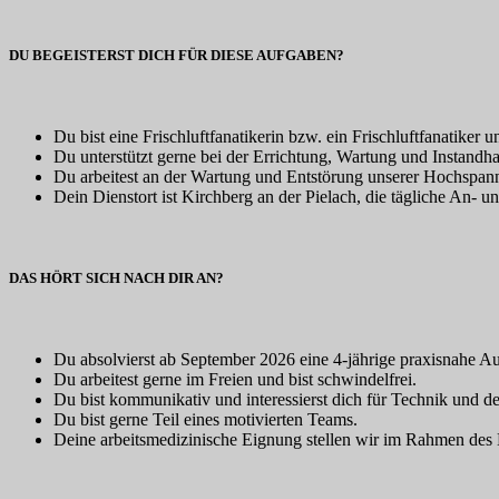
DU BEGEISTERST DICH FÜR DIESE AUFGABEN?
Du bist eine Frischluftfanatikerin bzw. ein Frischluftfanatiker 
Du unterstützt gerne bei der Errichtung, Wartung und Instandh
Du arbeitest an der Wartung und Entstörung unserer Hochspa
Dein Dienstort ist Kirchberg an der Pielach, die tägliche An- u
DAS HÖRT SICH NACH DIR AN?
Du absolvierst ab September 2026 eine 4-jährige praxisnahe Au
Du arbeitest gerne im Freien und bist schwindelfrei.
Du bist kommunikativ und interessierst dich für Technik und d
Du bist gerne Teil eines motivierten Teams.
Deine arbeitsmedizinische Eignung stellen wir im Rahmen des