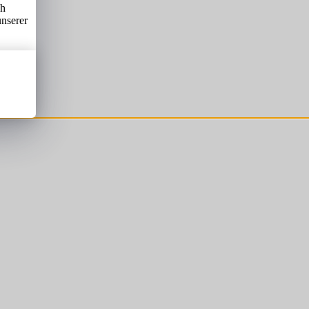
ch
unserer