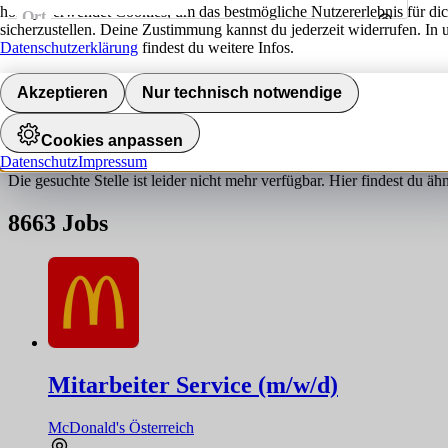
hokify verwendet Cookies, um das bestmögliche Nutzererlebnis für di
Ort
sicherzustellen. Deine Zustimmung kannst du jederzeit widerrufen. In 
Umkreis
Datenschutzerklärung
findest du weitere Infos.
Jobs finden
Akzeptieren
Nur technisch notwendige
Job nicht gefunden!
Cookies anpassen
Datenschutz
Impressum
Die gesuchte Stelle ist leider nicht mehr verfügbar. Hier findest du ä
8663
Jobs
Mitarbeiter Service (m/w/d)
McDonald's Österreich