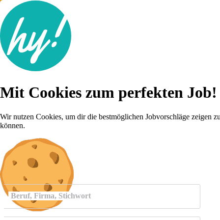
Jobsuche
Mit Cookies zum perfekten Job!
Lebenslauf
Für dich
Brutto-Netto Rechner
Wir nutzen Cookies, um dir die bestmöglichen Jobvorschläge zeigen z
Karriere-Tipps
können.
Inserat schalten
Anmelden
Beruf, Firma, Stichwort