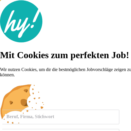
Jobsuche
Mit Cookies zum perfekten Job!
Lebenslauf
Für dich
Brutto-Netto Rechner
Wir nutzen Cookies, um dir die bestmöglichen Jobvorschläge zeigen z
Karriere-Tipps
können.
Inserat schalten
Anmelden
Beruf, Firma, Stichwort