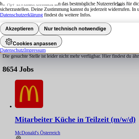
hokify verwendet Cookies, um das bestmögliche Nutzererlebnis für di
Ort
sicherzustellen. Deine Zustimmung kannst du jederzeit widerrufen. In 
Umkreis
Datenschutzerklärung
findest du weitere Infos.
Jobs finden
Akzeptieren
Nur technisch notwendige
Job nicht gefunden!
Cookies anpassen
Datenschutz
Impressum
Die gesuchte Stelle ist leider nicht mehr verfügbar. Hier findest du ä
8654
Jobs
Mitarbeiter Küche in Teilzeit (m/w/d)
McDonald's Österreich