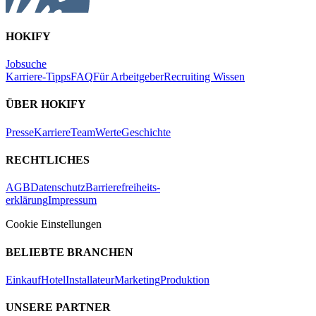
HOKIFY
Jobsuche
Karriere-Tipps
FAQ
Für Arbeitgeber
Recruiting Wissen
ÜBER HOKIFY
Presse
Karriere
Team
Werte
Geschichte
RECHTLICHES
AGB
Datenschutz
Barrierefreiheits-
erklärung
Impressum
Cookie Einstellungen
BELIEBTE BRANCHEN
Einkauf
Hotel
Installateur
Marketing
Produktion
UNSERE PARTNER