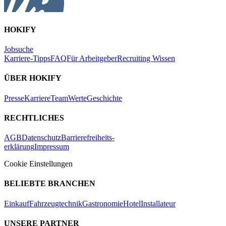
HOKIFY
Jobsuche
Karriere-Tipps
FAQ
Für Arbeitgeber
Recruiting Wissen
ÜBER HOKIFY
Presse
Karriere
Team
Werte
Geschichte
RECHTLICHES
AGB
Datenschutz
Barrierefreiheits-
erklärung
Impressum
Cookie Einstellungen
BELIEBTE BRANCHEN
Einkauf
Fahrzeugtechnik
Gastronomie
Hotel
Installateur
UNSERE PARTNER