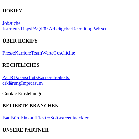
HOKIFY
Jobsuche
Karriere-Tipps
FAQ
Für Arbeitgeber
Recruiting Wissen
ÜBER HOKIFY
Presse
Karriere
Team
Werte
Geschichte
RECHTLICHES
AGB
Datenschutz
Barrierefreiheits-
erklärung
Impressum
Cookie Einstellungen
BELIEBTE BRANCHEN
Bau
Büro
Einkauf
Elektro
Softwareentwickler
UNSERE PARTNER