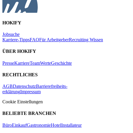
HOKIFY
Jobsuche
Karriere-Tipps
FAQ
Für Arbeitgeber
Recruiting Wissen
ÜBER HOKIFY
Presse
Karriere
Team
Werte
Geschichte
RECHTLICHES
AGB
Datenschutz
Barrierefreiheits-
erklärung
Impressum
Cookie Einstellungen
BELIEBTE BRANCHEN
Büro
Einkauf
Gastronomie
Hotel
Installateur