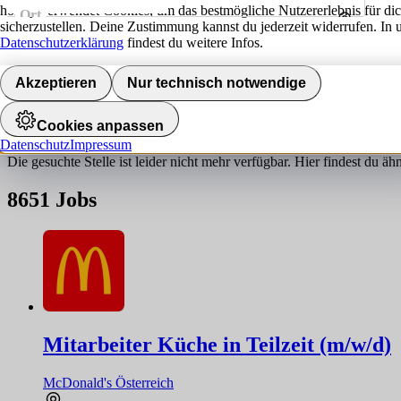
hokify verwendet Cookies, um das bestmögliche Nutzererlebnis für di
Ort
sicherzustellen. Deine Zustimmung kannst du jederzeit widerrufen. In 
Umkreis
Datenschutzerklärung
findest du weitere Infos.
Jobs finden
Akzeptieren
Nur technisch notwendige
Job nicht gefunden!
Cookies anpassen
Datenschutz
Impressum
Die gesuchte Stelle ist leider nicht mehr verfügbar. Hier findest du ä
8651
Jobs
Mitarbeiter Küche in Teilzeit (m/w/d)
McDonald's Österreich