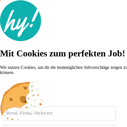
Jobsuche
Mit Cookies zum perfekten Job!
Lebenslauf
Für dich
Brutto-Netto Rechner
Wir nutzen Cookies, um dir die bestmöglichen Jobvorschläge zeigen z
Karriere-Tipps
können.
Inserat schalten
Anmelden
Beruf, Firma, Stichwort