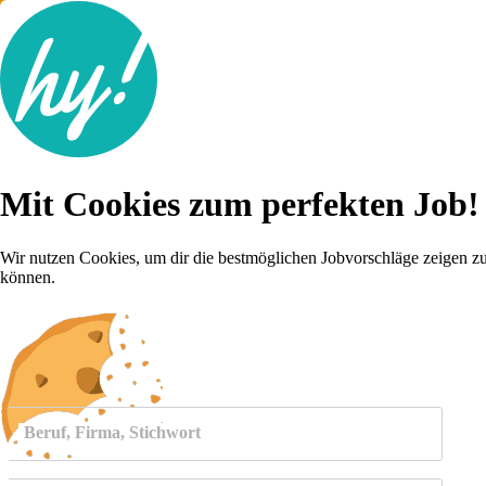
Jobsuche
Mit Cookies zum perfekten Job!
Lebenslauf
Für dich
Brutto-Netto Rechner
Wir nutzen Cookies, um dir die bestmöglichen Jobvorschläge zeigen z
Karriere-Tipps
können.
Inserat schalten
Anmelden
Beruf, Firma, Stichwort