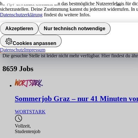
hokify verwendet Cookies, um das bestmögliche Nutzererlebnis für di
Ort
sicherzustellen. Deine Zustimmung kannst du jederzeit widerrufen. In 
Umkreis
Datenschutzerklärung
findest du weitere Infos.
Jobs finden
Akzeptieren
Nur technisch notwendige
Job nicht gefunden!
Cookies anpassen
Datenschutz
Impressum
Die gesuchte Stelle ist leider nicht mehr verfügbar. Hier findest du ä
8659
Jobs
Sommerjob Graz – nur 41 Minuten von 
WORTSTARK
Vollzeit
,
Studentenjob
,...