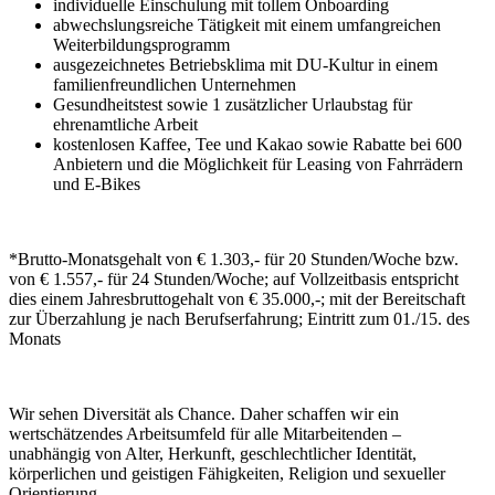
individuelle Einschulung mit tollem Onboarding
abwechslungsreiche Tätigkeit mit einem umfangreichen
Weiterbildungsprogramm
ausgezeichnetes Betriebsklima mit DU-Kultur in einem
familienfreundlichen Unternehmen
Gesundheitstest sowie 1 zusätzlicher Urlaubstag für
ehrenamtliche Arbeit
kostenlosen Kaffee, Tee und Kakao sowie Rabatte bei 600
Anbietern und die Möglichkeit für Leasing von Fahrrädern
und E-Bikes
*Brutto-Monatsgehalt von € 1.303,- für 20 Stunden/Woche bzw.
von € 1.557,- für 24 Stunden/Woche; auf Vollzeitbasis entspricht
dies einem Jahresbruttogehalt von € 35.000,-; mit der Bereitschaft
zur Überzahlung je nach Berufserfahrung; Eintritt zum 01./15. des
Monats
Wir sehen Diversität als Chance. Daher schaffen wir ein
wertschätzendes Arbeitsumfeld für alle Mitarbeitenden –
unabhängig von Alter, Herkunft, geschlechtlicher Identität,
körperlichen und geistigen Fähigkeiten, Religion und sexueller
Orientierung.