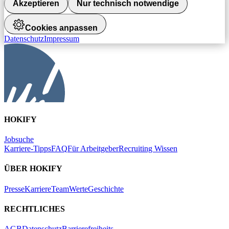
Akzeptieren
Nur technisch notwendige
Cookies anpassen
Datenschutz
Impressum
HOKIFY
Jobsuche
Karriere-Tipps
FAQ
Für Arbeitgeber
Recruiting Wissen
ÜBER HOKIFY
Presse
Karriere
Team
Werte
Geschichte
RECHTLICHES
AGB
Datenschutz
Barrierefreiheits-