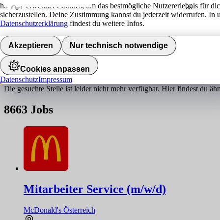
hokify verwendet Cookies, um das bestmögliche Nutzererlebnis für di
Ort
sicherzustellen. Deine Zustimmung kannst du jederzeit widerrufen. In 
Umkreis
Datenschutzerklärung
findest du weitere Infos.
Jobs finden
Akzeptieren
Nur technisch notwendige
Job nicht gefunden!
Cookies anpassen
Datenschutz
Impressum
Die gesuchte Stelle ist leider nicht mehr verfügbar. Hier findest du ä
8663
Jobs
Mitarbeiter Service (m/w/d)
McDonald's Österreich