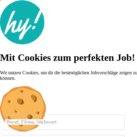
Jobsuche
Mit Cookies zum perfekten Job!
Lebenslauf
Für dich
Brutto-Netto Rechner
Wir nutzen Cookies, um dir die bestmöglichen Jobvorschläge zeigen z
Karriere-Tipps
können.
Inserat schalten
Anmelden
Beruf, Firma, Stichwort