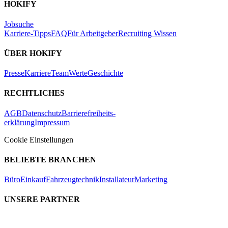
HOKIFY
Jobsuche
Karriere-Tipps
FAQ
Für Arbeitgeber
Recruiting Wissen
ÜBER HOKIFY
Presse
Karriere
Team
Werte
Geschichte
RECHTLICHES
AGB
Datenschutz
Barrierefreiheits-
erklärung
Impressum
Cookie Einstellungen
BELIEBTE BRANCHEN
Büro
Einkauf
Fahrzeugtechnik
Installateur
Marketing
UNSERE PARTNER