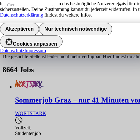
hokify verwendet Cookies, um das bestmögliche Nutzererlebnis für di
Ort
sicherzustellen. Deine Zustimmung kannst du jederzeit widerrufen. In 
Umkreis
Datenschutzerklärung
findest du weitere Infos.
Jobs finden
Akzeptieren
Nur technisch notwendige
Job nicht gefunden!
Cookies anpassen
Datenschutz
Impressum
Die gesuchte Stelle ist leider nicht mehr verfügbar. Hier findest du ä
8664
Jobs
Sommerjob Graz – nur 41 Minuten von 
WORTSTARK
Vollzeit
,
Studentenjob
,...