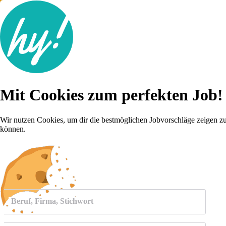
Jobsuche
Mit Cookies zum perfekten Job!
Lebenslauf
Für dich
Brutto-Netto Rechner
Wir nutzen Cookies, um dir die bestmöglichen Jobvorschläge zeigen z
Karriere-Tipps
können.
Inserat schalten
Anmelden
Beruf, Firma, Stichwort