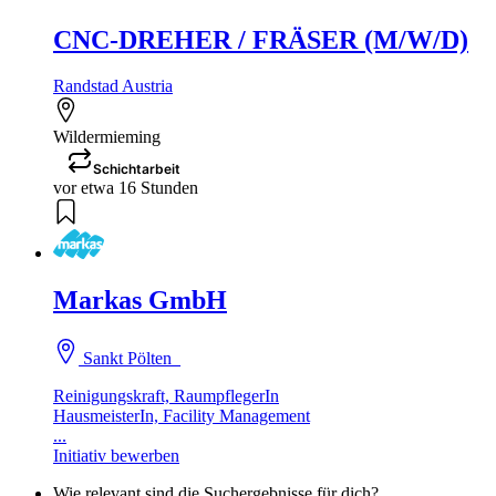
CNC-DREHER / FRÄSER (M/W/D)
Randstad Austria
Wildermieming
Schichtarbeit
vor etwa 16 Stunden
Markas GmbH
Sankt Pölten
Reinigungskraft, RaumpflegerIn
HausmeisterIn, Facility Management
...
Initiativ bewerben
Wie relevant sind die Suchergebnisse für dich?