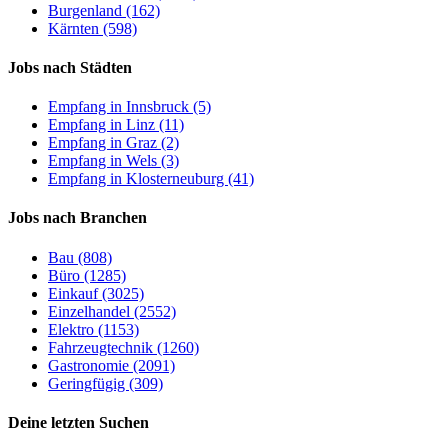
Burgenland (162)
Kärnten (598)
Jobs nach Städten
Empfang in Innsbruck (5)
Empfang in Linz (11)
Empfang in Graz (2)
Empfang in Wels (3)
Empfang in Klosterneuburg (41)
Jobs nach Branchen
Bau (808)
Büro (1285)
Einkauf (3025)
Einzelhandel (2552)
Elektro (1153)
Fahrzeugtechnik (1260)
Gastronomie (2091)
Geringfügig (309)
Deine letzten Suchen