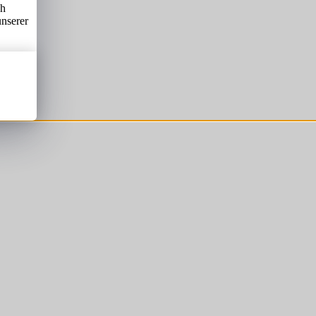
ch
unserer