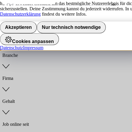
hokify verwendet Cookies, um das bestmögliche Nutzererlebnis für di
Ort
sicherzustellen. Deine Zustimmung kannst du jederzeit widerrufen. In 
Umkreis
Datenschutzerklärung
findest du weitere Infos.
Jobs finden
Akzeptieren
Nur technisch notwendige
Anstellungsart
Cookies anpassen
Datenschutz
Impressum
Branche
Firma
Gehalt
Job online seit