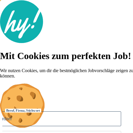
Jobsuche
Mit Cookies zum perfekten Job!
Lebenslauf
Für dich
Brutto-Netto Rechner
Wir nutzen Cookies, um dir die bestmöglichen Jobvorschläge zeigen z
Karriere-Tipps
können.
Inserat schalten
Anmelden
Beruf, Firma, Stichwort