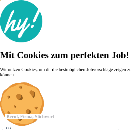
Jobsuche
Mit Cookies zum perfekten Job!
Lebenslauf
Für dich
Brutto-Netto Rechner
Wir nutzen Cookies, um dir die bestmöglichen Jobvorschläge zeigen z
Karriere-Tipps
können.
Inserat schalten
Anmelden
Beruf, Firma, Stichwort
Ort