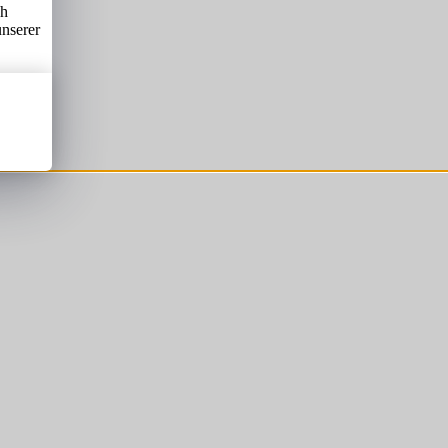
ch
unserer