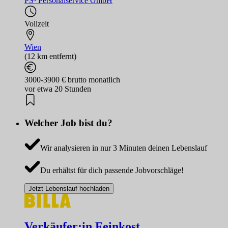
PS³ Personalservice GmbH
Vollzeit
Wien
(12 km entfernt)
3000-3900 € brutto monatlich
vor etwa 20 Stunden
Welcher Job bist du?
Wir analysieren in nur 3 Minuten deinen Lebenslauf
Du erhältst für dich passende Jobvorschläge!
Jetzt Lebenslauf hochladen
Verkäufer:in Feinkost