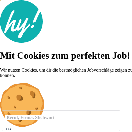
Jobsuche
Mit Cookies zum perfekten Job!
Lebenslauf
Für dich
Brutto-Netto Rechner
Wir nutzen Cookies, um dir die bestmöglichen Jobvorschläge zeigen z
Karriere-Tipps
können.
Inserat schalten
Anmelden
Beruf, Firma, Stichwort
Ort