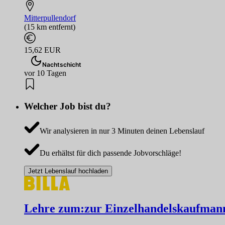
Mitterpullendorf
(15 km entfernt)
15,62 EUR
Nachtschicht
vor 10 Tagen
Welcher Job bist du?
Wir analysieren in nur 3 Minuten deinen Lebenslauf
Du erhältst für dich passende Jobvorschläge!
Jetzt Lebenslauf hochladen
Lehre zum:zur Einzelhandelskaufmann