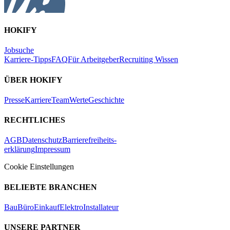
HOKIFY
Jobsuche
Karriere-Tipps
FAQ
Für Arbeitgeber
Recruiting Wissen
ÜBER HOKIFY
Presse
Karriere
Team
Werte
Geschichte
RECHTLICHES
AGB
Datenschutz
Barrierefreiheits-
erklärung
Impressum
Cookie Einstellungen
BELIEBTE BRANCHEN
Bau
Büro
Einkauf
Elektro
Installateur
UNSERE PARTNER