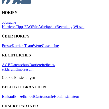
HOKIFY
Jobsuche
Karriere-Tipps
FAQ
Für Arbeitgeber
Recruiting Wissen
ÜBER HOKIFY
Presse
Karriere
Team
Werte
Geschichte
RECHTLICHES
AGB
Datenschutz
Barrierefreiheits-
erklärung
Impressum
Cookie Einstellungen
BELIEBTE BRANCHEN
Einkauf
Einzelhandel
Gastronomie
Hotel
Installateur
UNSERE PARTNER