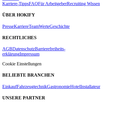
Karriere-Tipps
FAQ
Für Arbeitgeber
Recruiting Wissen
ÜBER HOKIFY
Presse
Karriere
Team
Werte
Geschichte
RECHTLICHES
AGB
Datenschutz
Barrierefreiheits-
erklärung
Impressum
Cookie Einstellungen
BELIEBTE BRANCHEN
Einkauf
Fahrzeugtechnik
Gastronomie
Hotel
Installateur
UNSERE PARTNER