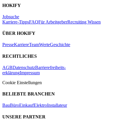
HOKIFY
Jobsuche
Karriere-Tipps
FAQ
Für Arbeitgeber
Recruiting Wissen
ÜBER HOKIFY
Presse
Karriere
Team
Werte
Geschichte
RECHTLICHES
AGB
Datenschutz
Barrierefreiheits-
erklärung
Impressum
Cookie Einstellungen
BELIEBTE BRANCHEN
Bau
Büro
Einkauf
Elektro
Installateur
UNSERE PARTNER