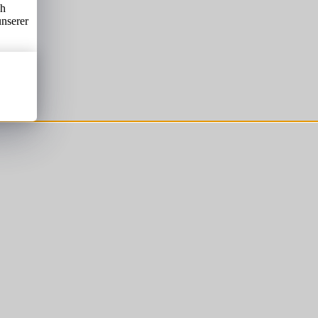
ch
unserer