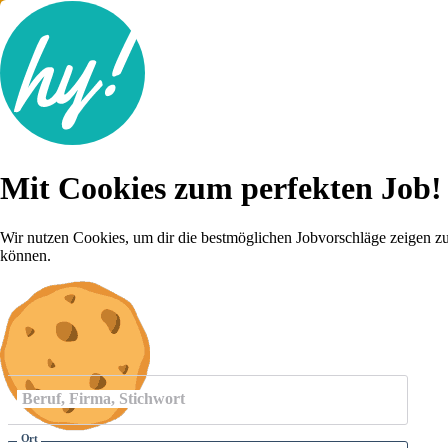
Jobsuche
Mit Cookies zum perfekten Job!
Lebenslauf
Für dich
Brutto-Netto Rechner
Wir nutzen Cookies, um dir die bestmöglichen Jobvorschläge zeigen z
Karriere-Tipps
können.
Inserat schalten
Anmelden
Beruf, Firma, Stichwort
Ort