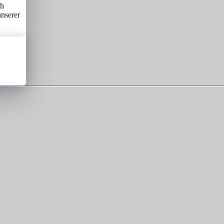
ch
unserer