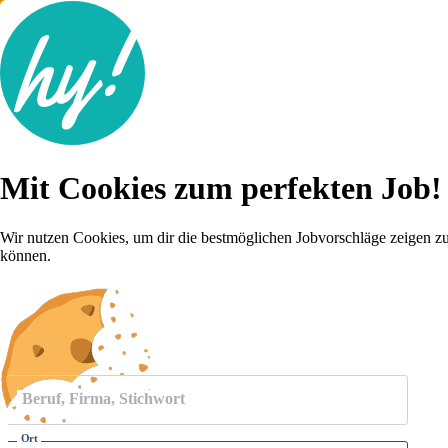
Jobsuche
Mit Cookies zum perfekten Job!
Lebenslauf
Für dich
Brutto-Netto Rechner
Wir nutzen Cookies, um dir die bestmöglichen Jobvorschläge zeigen z
Karriere-Tipps
können.
Inserat schalten
Anmelden
Beruf, Firma, Stichwort
Ort