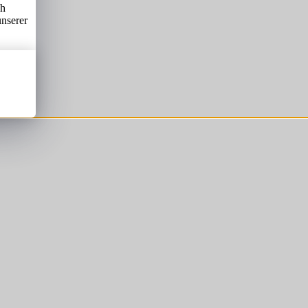
ch
unserer