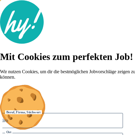
Jobsuche
Mit Cookies zum perfekten Job!
Lebenslauf
Für dich
Brutto-Netto Rechner
Wir nutzen Cookies, um dir die bestmöglichen Jobvorschläge zeigen z
Karriere-Tipps
können.
Inserat schalten
Anmelden
Beruf, Firma, Stichwort
Ort