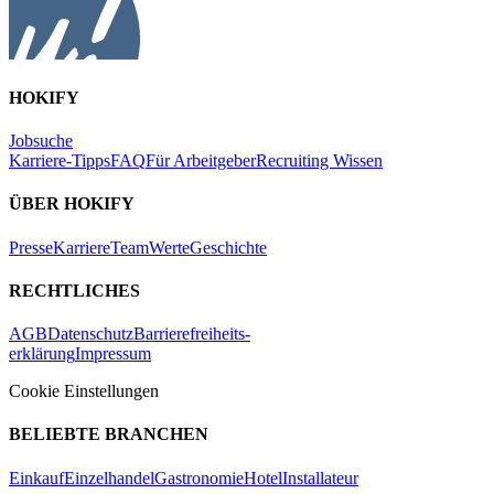
HOKIFY
Jobsuche
Karriere-Tipps
FAQ
Für Arbeitgeber
Recruiting Wissen
ÜBER HOKIFY
Presse
Karriere
Team
Werte
Geschichte
RECHTLICHES
AGB
Datenschutz
Barrierefreiheits-
erklärung
Impressum
Cookie Einstellungen
BELIEBTE BRANCHEN
Einkauf
Einzelhandel
Gastronomie
Hotel
Installateur