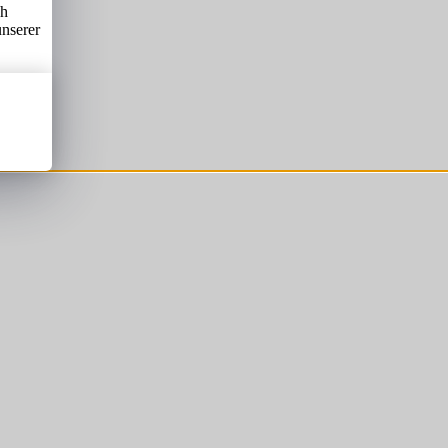
ch
unserer