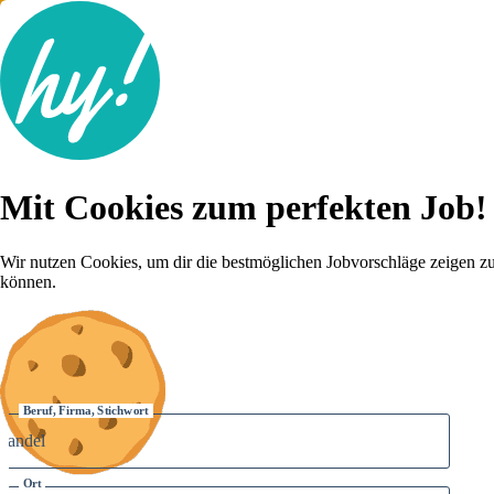
Jobsuche
Mit Cookies zum perfekten Job!
Lebenslauf
Für dich
Brutto-Netto Rechner
Wir nutzen Cookies, um dir die bestmöglichen Jobvorschläge zeigen z
Karriere-Tipps
können.
Inserat schalten
Anmelden
Beruf, Firma, Stichwort
Ort