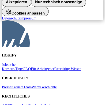
Akzeptieren
Nur technisch notwendige
Cookies anpassen
Datenschutz
Impressum
HOKIFY
Jobsuche
Karriere-Tipps
FAQ
Für Arbeitgeber
Recruiting Wissen
ÜBER HOKIFY
Presse
Karriere
Team
Werte
Geschichte
RECHTLICHES