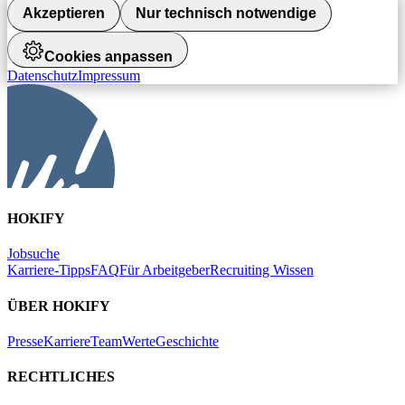
Akzeptieren
Nur technisch notwendige
Cookies anpassen
Datenschutz
Impressum
HOKIFY
Jobsuche
Karriere-Tipps
FAQ
Für Arbeitgeber
Recruiting Wissen
ÜBER HOKIFY
Presse
Karriere
Team
Werte
Geschichte
RECHTLICHES