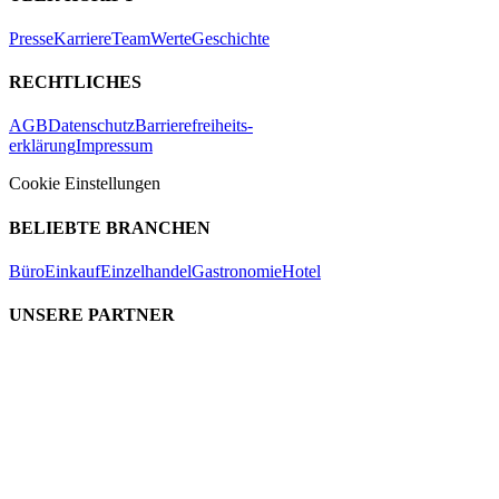
Presse
Karriere
Team
Werte
Geschichte
RECHTLICHES
AGB
Datenschutz
Barrierefreiheits-
erklärung
Impressum
Cookie Einstellungen
BELIEBTE BRANCHEN
Büro
Einkauf
Einzelhandel
Gastronomie
Hotel
UNSERE PARTNER