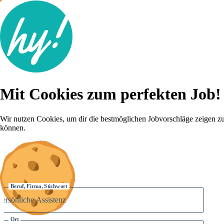
Jobsuche
Mit Cookies zum perfekten Job!
Lebenslauf
Für dich
Brutto-Netto Rechner
Wir nutzen Cookies, um dir die bestmöglichen Jobvorschläge zeigen z
Karriere-Tipps
können.
Inserat schalten
Anmelden
Beruf, Firma, Stichwort
Ort