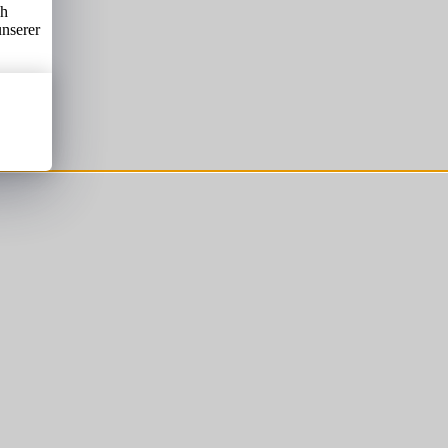
ch
unserer