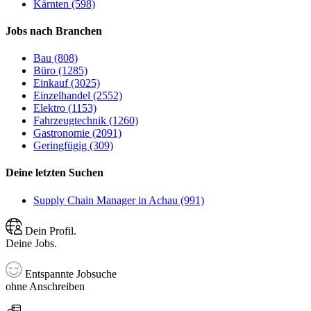
Kärnten (598)
Jobs nach Branchen
Bau (808)
Büro (1285)
Einkauf (3025)
Einzelhandel (2552)
Elektro (1153)
Fahrzeugtechnik (1260)
Gastronomie (2091)
Geringfügig (309)
Deine letzten Suchen
Supply Chain Manager in Achau (991)
Dein Profil.
Deine Jobs.
Entspannte Jobsuche
ohne Anschreiben