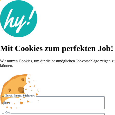
Jobsuche
Mit Cookies zum perfekten Job!
Lebenslauf
Für dich
Brutto-Netto Rechner
Wir nutzen Cookies, um dir die bestmöglichen Jobvorschläge zeigen z
Karriere-Tipps
können.
Inserat schalten
Anmelden
Beruf, Firma, Stichwort
Ort