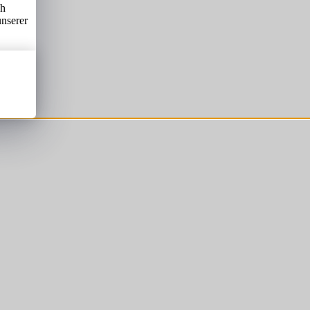
ch
unserer