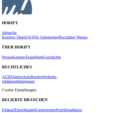
HOKIFY
Jobsuche
Karriere-Tipps
FAQ
Für Arbeitgeber
Recruiting Wissen
ÜBER HOKIFY
Presse
Karriere
Team
Werte
Geschichte
RECHTLICHES
AGB
Datenschutz
Barrierefreiheits-
erklärung
Impressum
Cookie Einstellungen
BELIEBTE BRANCHEN
Einkauf
Einzelhandel
Gastronomie
Hotel
Installateur