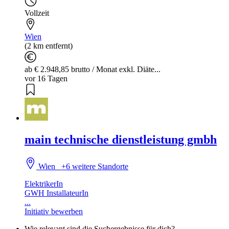
Vollzeit
Wien
(2 km entfernt)
ab € 2.948,85 brutto / Monat exkl. Diäte...
vor 16 Tagen
main technische dienstleistung gmbh
Wien
+6 weitere Standorte
ElektrikerIn
GWH InstallateurIn
...
Initiativ bewerben
Wie relevant sind die Suchergebnisse für dich?