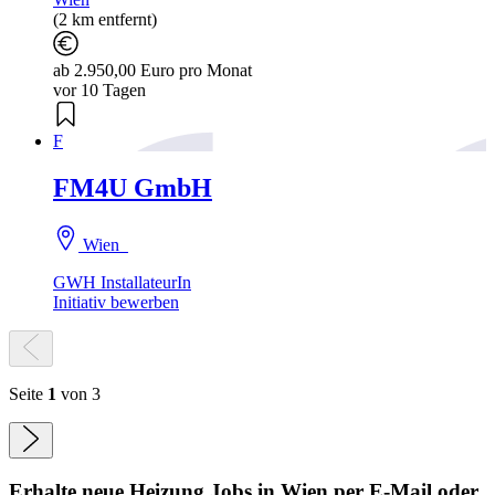
(2 km entfernt)
ab 2.950,00 Euro pro Monat
vor 10 Tagen
F
FM4U GmbH
Wien
GWH InstallateurIn
Initiativ bewerben
Seite
1
von 3
Erhalte neue
Heizung
Jobs
in Wien
per E-Mail oder