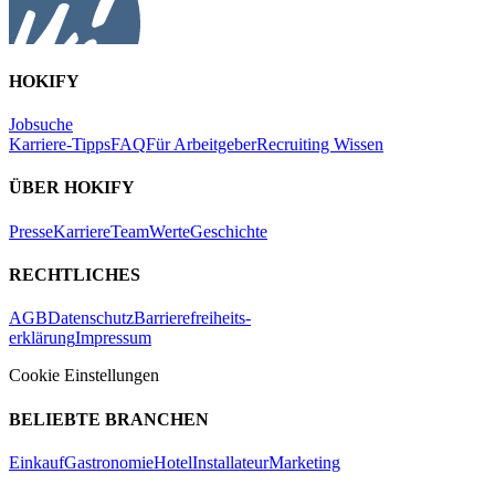
HOKIFY
Jobsuche
Karriere-Tipps
FAQ
Für Arbeitgeber
Recruiting Wissen
ÜBER HOKIFY
Presse
Karriere
Team
Werte
Geschichte
RECHTLICHES
AGB
Datenschutz
Barrierefreiheits-
erklärung
Impressum
Cookie Einstellungen
BELIEBTE BRANCHEN
Einkauf
Gastronomie
Hotel
Installateur
Marketing