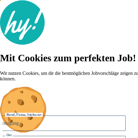
Jobsuche
Mit Cookies zum perfekten Job!
Lebenslauf
Für dich
Brutto-Netto Rechner
Wir nutzen Cookies, um dir die bestmöglichen Jobvorschläge zeigen z
Karriere-Tipps
können.
Inserat schalten
Anmelden
Beruf, Firma, Stichwort
Ort