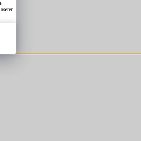
ch
unserer