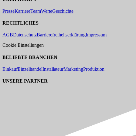
Presse
Karriere
Team
Werte
Geschichte
RECHTLICHES
AGB
Datenschutz
Barrierefreiheitserklärung
Impressum
Cookie Einstellungen
BELIEBTE BRANCHEN
Einkauf
Einzelhandel
Installateur
Marketing
Produktion
UNSERE PARTNER