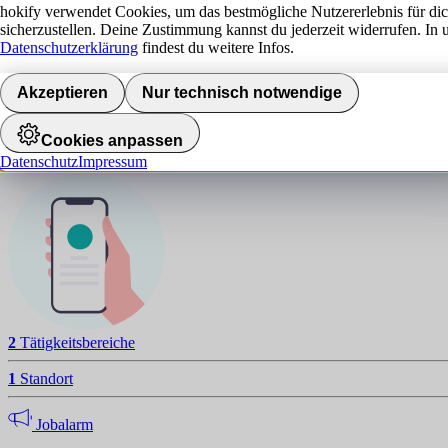
hokify verwendet Cookies, um das bestmögliche Nutzererlebnis für di
sicherzustellen. Deine Zustimmung kannst du jederzeit widerrufen. In 
Datenschutzerklärung
findest du weitere Infos.
A
NAVIGATION
Akzeptieren
Nur technisch notwendige
Standorte
Cookies anpassen
Datenschutz
Impressum
Jobalarm aktivieren
2
Tätigkeitsbereiche
1
Standort
Jobalarm