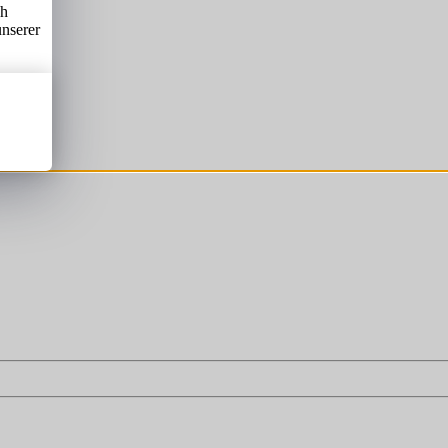
ch
unserer