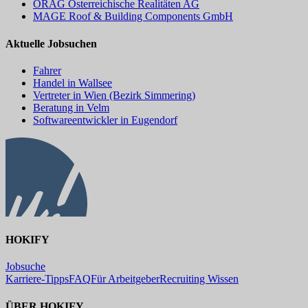
ÖRAG Österreichische Realitäten AG
MAGE Roof & Building Components GmbH
Aktuelle Jobsuchen
Fahrer
Handel in Wallsee
Vertreter in Wien (Bezirk Simmering)
Beratung in Velm
Softwareentwickler in Eugendorf
HOKIFY
Jobsuche
Karriere-Tipps
FAQ
Für Arbeitgeber
Recruiting Wissen
ÜBER HOKIFY