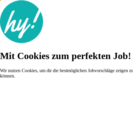
Jobsuche
Mit Cookies zum perfekten Job!
Lebenslauf
Für dich
Brutto-Netto Rechner
Wir nutzen Cookies, um dir die bestmöglichen Jobvorschläge zeigen z
Karriere-Tipps
können.
Inserat schalten
Anmelden