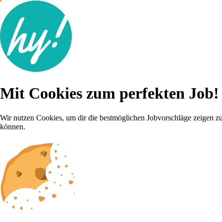
Jobsuche
Mit Cookies zum perfekten Job!
Lebenslauf
Für dich
Brutto-Netto Rechner
Wir nutzen Cookies, um dir die bestmöglichen Jobvorschläge zeigen z
Karriere-Tipps
können.
Inserat schalten
Anmelden