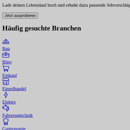
Lade deinen Lebenslauf hoch und erhalte dazu passende Jobvorschlä
Jetzt ausprobieren
Häufig gesuchte Branchen
Bau
Bü­ro
Ein­kauf
Ein­zel­han­del
Elek­tro
Fahr­zeug­tech­nik
Gas­tro­no­mie