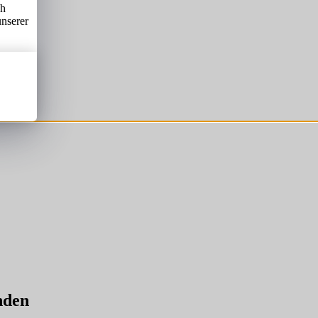
ch
unserer
nden