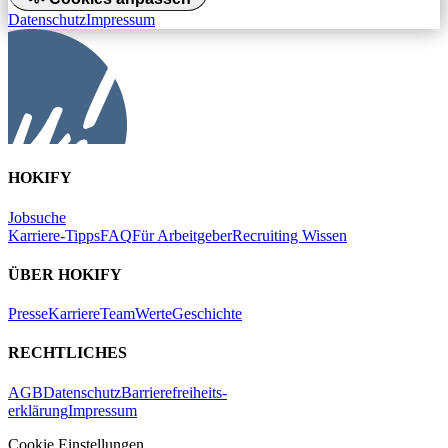
Datenschutz
Impressum
HOKIFY
Jobsuche
Karriere-Tipps
FAQ
Für Arbeitgeber
Recruiting Wissen
ÜBER HOKIFY
Presse
Karriere
Team
Werte
Geschichte
RECHTLICHES
AGB
Datenschutz
Barrierefreiheits-
erklärung
Impressum
Cookie Einstellungen