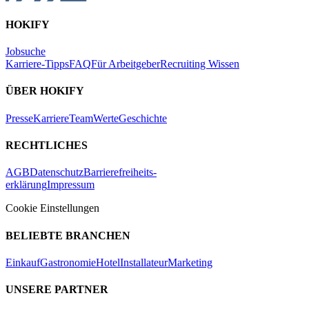
HOKIFY
Jobsuche
Karriere-Tipps
FAQ
Für Arbeitgeber
Recruiting Wissen
ÜBER HOKIFY
Presse
Karriere
Team
Werte
Geschichte
RECHTLICHES
AGB
Datenschutz
Barrierefreiheits-
erklärung
Impressum
Cookie Einstellungen
BELIEBTE BRANCHEN
Einkauf
Gastronomie
Hotel
Installateur
Marketing
UNSERE PARTNER