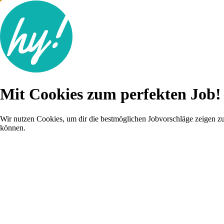
Jobsuche
Mit Cookies zum perfekten Job!
Lebenslauf
Für dich
Brutto-Netto Rechner
Wir nutzen Cookies, um dir die bestmöglichen Jobvorschläge zeigen z
Karriere-Tipps
können.
Inserat schalten
Anmelden