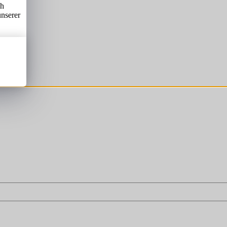
ch
unserer