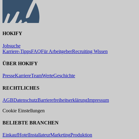
HOKIFY
Jobsuche
Karriere-Tipps
FAQ
Für Arbeitgeber
Recruiting Wissen
ÜBER HOKIFY
Presse
Karriere
Team
Werte
Geschichte
RECHTLICHES
AGB
Datenschutz
Barrierefreiheitserklärung
Impressum
Cookie Einstellungen
BELIEBTE BRANCHEN
Einkauf
Hotel
Installateur
Marketing
Produktion