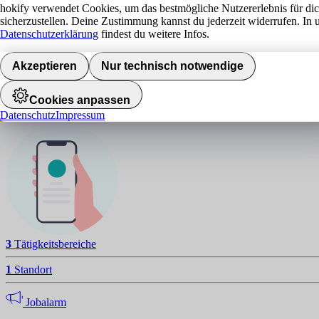
hokify verwendet Cookies, um das bestmögliche Nutzererlebnis für di
sicherzustellen. Deine Zustimmung kannst du jederzeit widerrufen. In 
Datenschutzerklärung
findest du weitere Infos.
D
NAVIGATION
Akzeptieren
Nur technisch notwendige
Standorte
Cookies anpassen
Datenschutz
Impressum
Jobalarm aktivieren
3
Tätigkeitsbereiche
1
Standort
Jobalarm