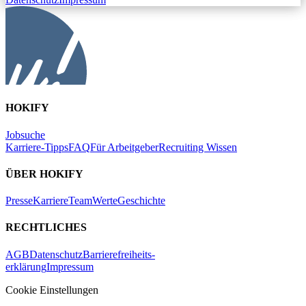
HOKIFY
Jobsuche
Karriere-Tipps
FAQ
Für Arbeitgeber
Recruiting Wissen
ÜBER HOKIFY
Presse
Karriere
Team
Werte
Geschichte
RECHTLICHES
AGB
Datenschutz
Barrierefreiheits-
erklärung
Impressum
Cookie Einstellungen