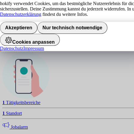
hokify verwendet Cookies, um das bestmögliche Nutzererlebnis für di
sicherzustellen. Deine Zustimmung kannst du jederzeit widerrufen. In 
Datenschutzerklärung
findest du weitere Infos.
E
NAVIGATION
Akzeptieren
Nur technisch notwendige
Standorte
Cookies anpassen
Datenschutz
Impressum
Jobalarm aktivieren
1
Tätigkeitsbereiche
1
Standort
Jobalarm