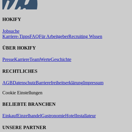
HOKIFY
Jobsuche
Karriere-Tipps
FAQ
Für Arbeitgeber
Recruiting Wissen
ÜBER HOKIFY
Presse
Karriere
Team
Werte
Geschichte
RECHTLICHES
AGB
Datenschutz
Barrierefreiheitserklärung
Impressum
Cookie Einstellungen
BELIEBTE BRANCHEN
Einkauf
Einzelhandel
Gastronomie
Hotel
Installateur
UNSERE PARTNER