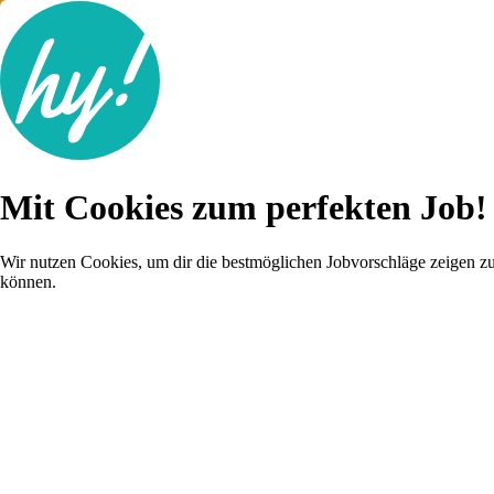
Jobsuche
Mit Cookies zum perfekten Job!
Lebenslauf
Für dich
Brutto-Netto Rechner
Wir nutzen Cookies, um dir die bestmöglichen Jobvorschläge zeigen z
Karriere-Tipps
können.
Inserat schalten
Anmelden