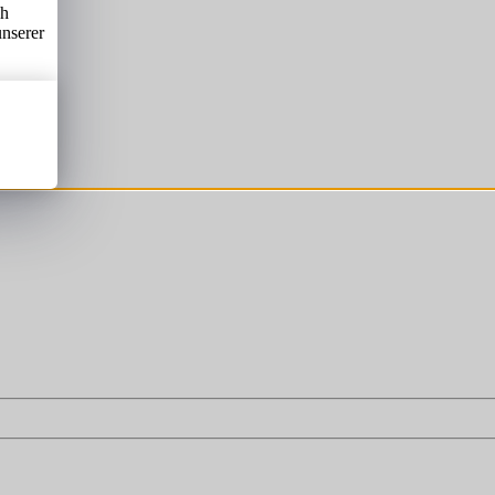
ch
unserer