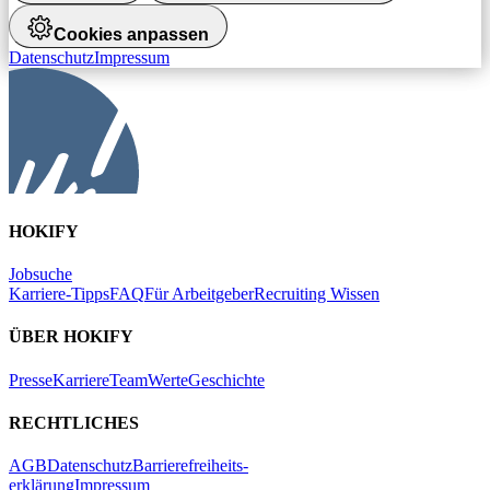
Cookies anpassen
Datenschutz
Impressum
HOKIFY
Jobsuche
Karriere-Tipps
FAQ
Für Arbeitgeber
Recruiting Wissen
ÜBER HOKIFY
Presse
Karriere
Team
Werte
Geschichte
RECHTLICHES
AGB
Datenschutz
Barrierefreiheits-
erklärung
Impressum