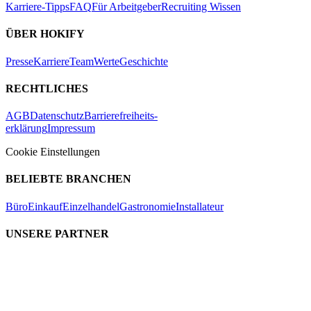
Karriere-Tipps
FAQ
Für Arbeitgeber
Recruiting Wissen
ÜBER HOKIFY
Presse
Karriere
Team
Werte
Geschichte
RECHTLICHES
AGB
Datenschutz
Barrierefreiheits-
erklärung
Impressum
Cookie Einstellungen
BELIEBTE BRANCHEN
Büro
Einkauf
Einzelhandel
Gastronomie
Installateur
UNSERE PARTNER