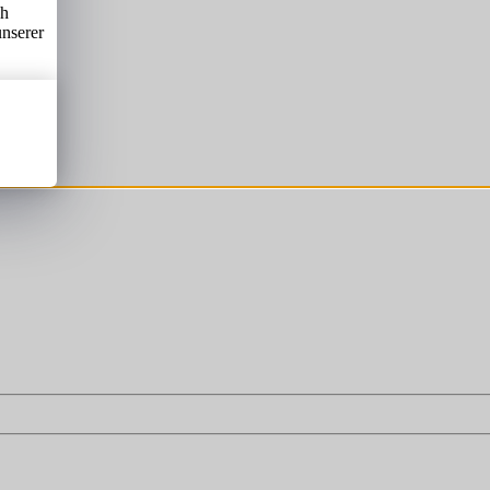
ch
unserer