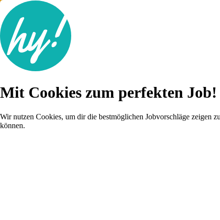
Jobsuche
Mit Cookies zum perfekten Job!
Lebenslauf
Für dich
Brutto-Netto Rechner
Wir nutzen Cookies, um dir die bestmöglichen Jobvorschläge zeigen z
Karriere-Tipps
können.
Inserat schalten
Anmelden