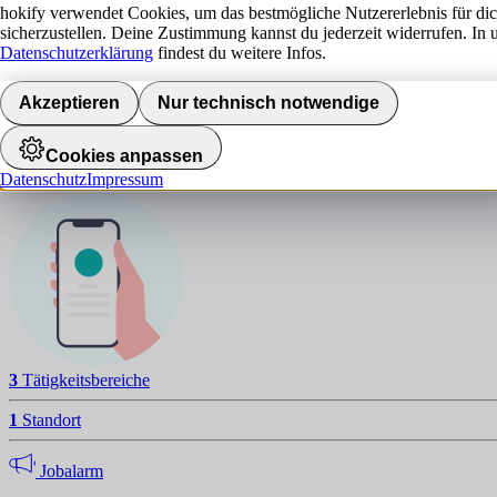
hokify verwendet Cookies, um das bestmögliche Nutzererlebnis für di
sicherzustellen. Deine Zustimmung kannst du jederzeit widerrufen. In 
Datenschutzerklärung
findest du weitere Infos.
J
NAVIGATION
Akzeptieren
Nur technisch notwendige
Standorte
Cookies anpassen
Datenschutz
Impressum
Jobalarm aktivieren
3
Tätigkeitsbereiche
1
Standort
Jobalarm