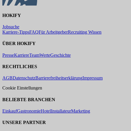
HOKIFY
Jobsuche
Karriere-Tipps
FAQ
Für Arbeitgeber
Recruiting Wissen
ÜBER HOKIFY
Presse
Karriere
Team
Werte
Geschichte
RECHTLICHES
AGB
Datenschutz
Barrierefreiheitserklärung
Impressum
Cookie Einstellungen
BELIEBTE BRANCHEN
Einkauf
Gastronomie
Hotel
Installateur
Marketing
UNSERE PARTNER